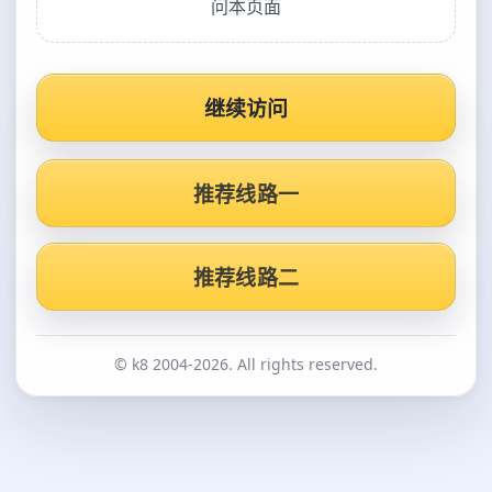
问本页面
继续访问
推荐线路一
推荐线路二
© k8 2004-2026. All rights reserved.